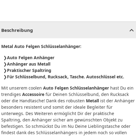
CHF
0.00
CHF
0.00
CHF
0.00
CHF
0.00
CHF
0.00
CH
Beschreibung
Metal Auto Felgen Schlüsselanhänger:
Auto Felgen Anhänger
Anhänger aus Metall
Praktischer Spaltring
Für Schlüsselbund, Rucksack, Tasche. Autoschlüssel etc.
Mit unserem coolen
Auto Felgen Schlüsselanhänger
hast Du ein
trendiges
Accessoire
für Deinen Schlüsselbund, den Rucksack
oder die Handtasche! Dank des robusten
Metall
ist der Anhänger
besonders resistent und somit der ideale Begleiter für
unterwegs. Des Weiteren ermöglicht Dir der praktische
Spaltring, den Anhänger sicher am gewünschten Objekt zu
befestigen. So schmückst Du im Nu Deine Lieblingstasche oder
findest dank des Schlüsselanhängers in jedem noch so vollen