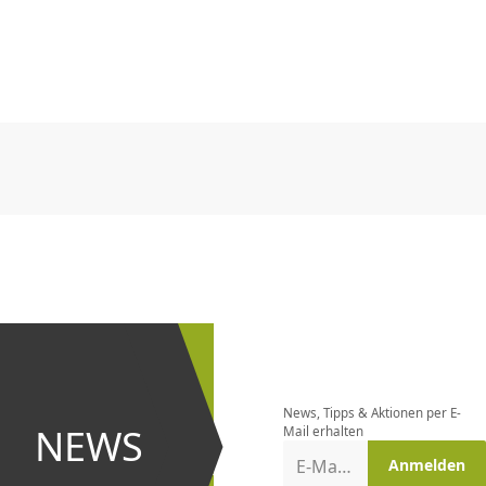
CHF
0.00
CHF
0.00
CHF
0.00
CHF
0.00
CHF
0.00
CH
CHF
0.00
CHF
0.00
CHF
0.00
CHF
0.00
CHF
0.00
CH
Newsletter
bestellen
News, Tipps & Aktionen per E-
und bei
NEWS
Mail erhalten
Aktionen
E-Mail-Adresse
Anmelden