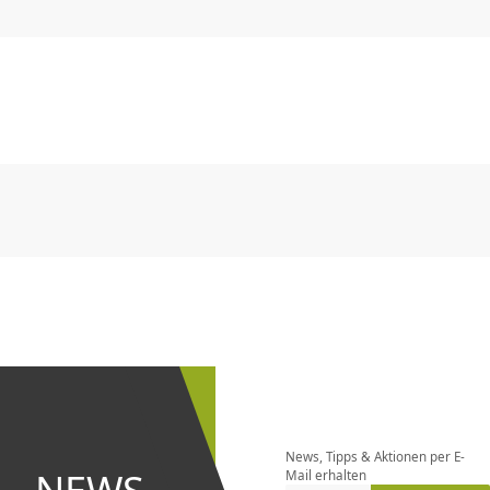
CHF
0.00
CHF
0.00
CHF
0.00
CHF
0.00
CHF
0.00
CH
CHF
0.00
CHF
0.00
CHF
0.00
CHF
0.00
CHF
0.00
CH
Newsletter
bestellen
News, Tipps & Aktionen per E-
und bei
Mail erhalten