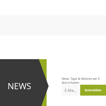
CHF
0.00
CHF
0.00
CHF
0.00
CHF
0.00
CHF
0.00
CH
CHF
0.00
CHF
0.00
CHF
0.00
CHF
0.00
CHF
0.00
CH
Newsletter
bestellen
News, Tipps & Aktionen per E-
und bei
NEWS
Mail erhalten
Aktionen
E-Mail-Adresse
Anmelden
erster