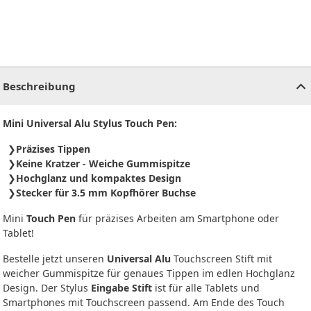
CHF
0.00
CHF
0.00
CHF
0.00
CHF
0.00
CHF
0.00
CH
Beschreibung
Mini Universal Alu Stylus Touch Pen:
Präzises Tippen
Keine Kratzer - Weiche Gummispitze
Hochglanz und kompaktes Design
Stecker für 3.5 mm Kopfhörer Buchse
Mini
Touch Pen
für präzises Arbeiten am Smartphone oder
Tablet!
Bestelle jetzt unseren
Universal Alu
Touchscreen Stift mit
weicher Gummispitze für genaues Tippen im edlen Hochglanz
Design. Der Stylus
Eingabe Stift
ist für alle Tablets und
Smartphones mit Touchscreen passend. Am Ende des Touch