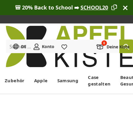
🎒 20% Back to School ➡️
SCHOOL20
Suchen ...
DE
Konto
Merkliste
Deine Kiste
Menü
Case
Beau
Zubehör
Apple
Samsung
gestalten
Gesu