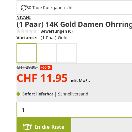
30 Tage Rückgaberecht
NIVANI
(1 Paar) 14K Gold Damen Ohrring
Bewertungen
(0)
Variante:
(1 Paar) Gold
CHF
29.95
-60 %
CHF
11.95
inkl. MwSt.
Sofort lieferbar
| Schnellversand
In die Kiste