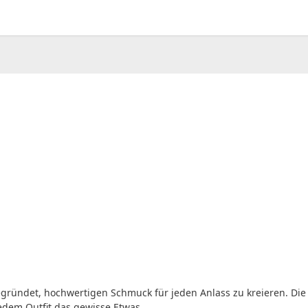
00
CHF
0.00
gründet, hochwertigen Schmuck für jeden Anlass zu kreieren. Die 
jedem Outfit das gewisse Etwas.