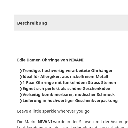
CHF
0.00
CHF
0.00
CHF
0.00
CHF
0.00
CHF
0.
Beschreibung
Edle Damen Ohrringe von NIVANI:
Trendige, hochwertig verarbeitete Ohrhänger
Ideal für Allergiker: aus nickelfreiem Metall
1 Paar Ohrringe mit funkelndem Strass Steinen
Eignet sich perfekt als schöne Geschenkidee
Vielseitig kombinierbarer, modischer Schmuck
Lieferung in hochwertiger Geschenkverpackung
Leave a little sparkle wherever you go!
Die Marke
NIVANI
wurde in der Schweiz mit der Vision ge
Look kombinieren, ob casual oder elegant, sie verleihen 