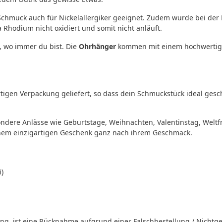
 Schmuck auch für Nickelallergiker geeignet. Zudem wurde bei de
Rhodium nicht oxidiert und somit nicht anläuft.
, wo immer du bist. Die
Ohrhänger
kommen mit einem hochwertige
igen Verpackung geliefert, so dass dein Schmuckstück ideal gesc
ndere Anlässe wie Geburtstage, Weihnachten, Valentinstag, Welt
nem einzigartigen Geschenk ganz nach ihrem Geschmack.
i)
, ist eine Rücknahme aufgrund einer Falschbestellung / Nichtgef