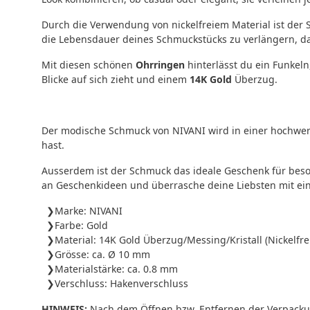
Durch die Verwendung von nickelfreiem Material ist der
die Lebensdauer deines Schmuckstücks zu verlängern, da 
Mit diesen schönen
Ohrringen
hinterlässt du ein Funkeln
Blicke auf sich zieht und einem
14K Gold
Überzug.
Der modische Schmuck von NIVANI wird in einer hochwert
hast.
Ausserdem ist der Schmuck das ideale Geschenk für beso
an Geschenkideen und überrasche deine Liebsten mit ei
Marke: NIVANI
Farbe: Gold
Material: 14K Gold Überzug/Messing/Kristall (Nickelfre
Grösse: ca. Ø 10 mm
Materialstärke: ca. 0.8 mm
Verschluss: Hakenverschluss
HINWEIS:
Nach dem Öffnen bzw. Entfernen der Verpackung