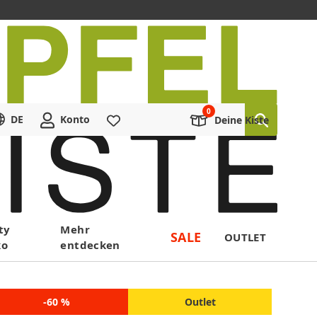
DE
Konto
Merkliste
Deine Kiste
ty
Mehr
SALE
OUTLET
ko
entdecken
-60 %
Outlet