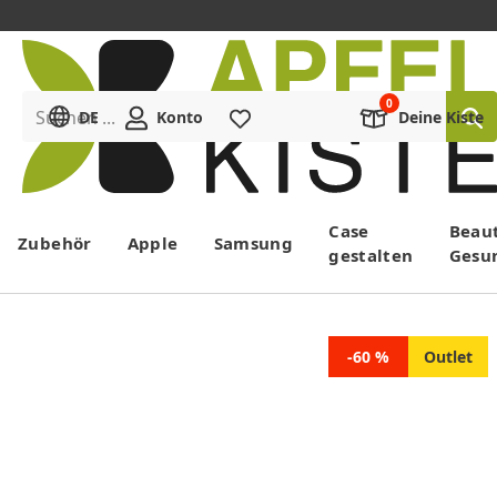
Suchen ...
DE
Konto
Merkliste
Deine Kiste
Menü
Case
Beau
Zubehör
Apple
Samsung
gestalten
Gesu
-60 %
Outlet