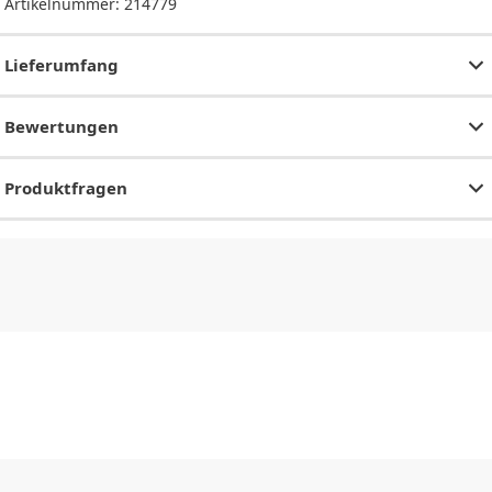
Artikelnummer:
214779
Lieferumfang
Bewertungen
Produktfragen
CHF
0.00
CHF
0.00
CHF
0.00
CHF
0.00
CHF
0.00
CH