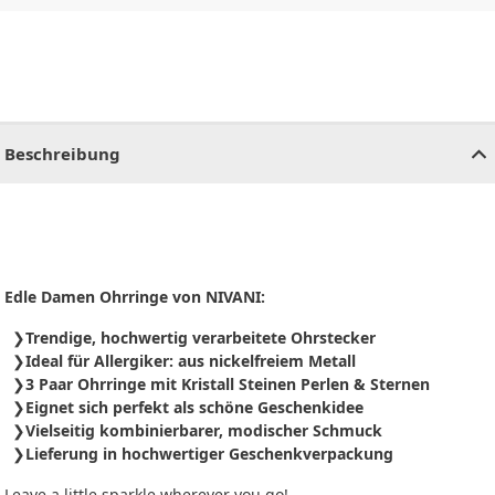
CHF
0.00
CHF
0.00
CHF
0.00
CHF
0.00
CHF
0.00
CH
Beschreibung
Edle Damen Ohrringe von NIVANI:
Trendige, hochwertig verarbeitete Ohrstecker
Ideal für Allergiker: aus nickelfreiem Metall
3 Paar Ohrringe mit Kristall Steinen Perlen & Sternen
Eignet sich perfekt als schöne Geschenkidee
Vielseitig kombinierbarer, modischer Schmuck
Lieferung in hochwertiger Geschenkverpackung
Leave a little sparkle wherever you go!