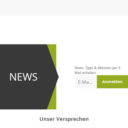
CHF
0.00
CHF
0.00
CHF
0.00
CHF
0.00
CHF
0.00
CH
Newsletter
bestellen
News, Tipps & Aktionen per E-
und bei
NEWS
Mail erhalten
Aktionen
E-Mail-Adresse
Anmelden
erster
sein!
Unser Versprechen