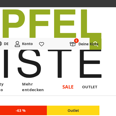
DE
Konto
Merkliste
Deine Kiste
ty
Mehr
SALE
OUTLET
ko
entdecken
-63 %
Outlet