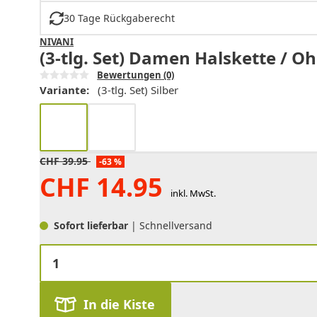
30 Tage Rückgaberecht
NIVANI
(3-tlg. Set) Damen Halskette / Oh
Bewertungen
(0)
Variante:
(3-tlg. Set) Silber
CHF
39.95
-63 %
CHF
14.95
inkl. MwSt.
Sofort lieferbar
| Schnellversand
In die Kiste