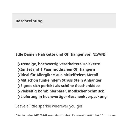
CHF
0.00
CHF
0.00
CHF
0.00
CHF
0.00
CHF
0.
Beschreibung
Edle Damen Halskette und Ohrhänger von NIVANI:
Trendige, hochwertig verarbeitete Halskette
Im Set mit 1 Paar modischen Ohrhängern
Ideal für Allergiker: aus nickelfreiem Metall
Mit schön funkelndem Strass Stein Anhänger
Eignet sich perfekt als schöne Geschenkidee
Vielseitig kombinierbarer, modischer Schmuck
Lieferung in hochwertiger Geschenkverpackung
Leave a little sparkle wherever you go!
Die Marke
NIVANI
wurde in der Schweiz mit der Vision ge