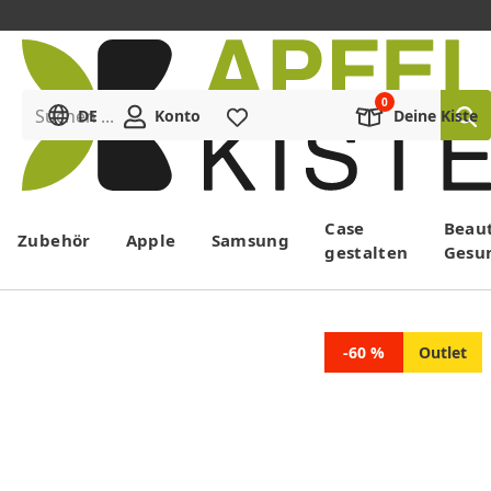
Suchen ...
DE
Konto
Merkliste
Deine Kiste
Menü
Case
Beau
Zubehör
Apple
Samsung
gestalten
Gesu
-60 %
Outlet