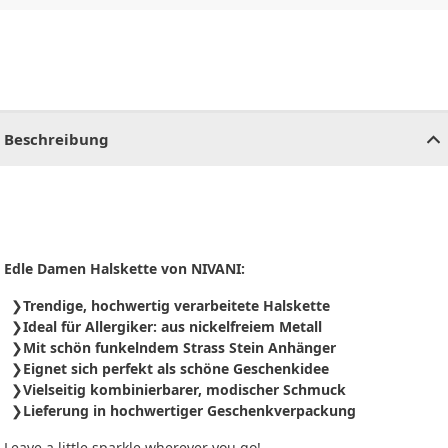
CHF
0.00
CHF
0.00
CHF
0.00
CHF
0.00
CHF
0.00
CH
Beschreibung
Edle Damen Halskette von NIVANI:
Trendige, hochwertig verarbeitete Halskette
Ideal für Allergiker: aus nickelfreiem Metall
Mit schön funkelndem Strass Stein Anhänger
Eignet sich perfekt als schöne Geschenkidee
Vielseitig kombinierbarer, modischer Schmuck
Lieferung in hochwertiger Geschenkverpackung
Leave a little sparkle wherever you go!