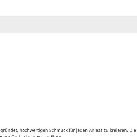
00
CHF
0.00
gründet, hochwertigen Schmuck für jeden Anlass zu kreieren. Die 
jedem Outfit das gewisse Etwas.