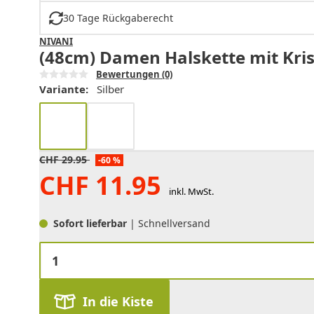
30 Tage Rückgaberecht
NIVANI
(48cm) Damen Halskette mit Krist
Bewertungen
(0)
Variante:
Silber
CHF
29.95
-60 %
CHF
11.95
inkl. MwSt.
Sofort lieferbar
| Schnellversand
In die Kiste