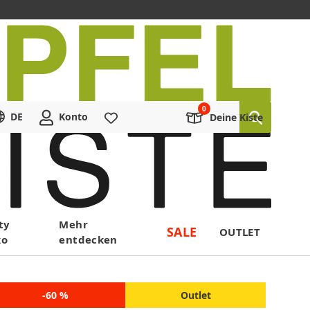
DE
Konto
Merkliste
Deine Kiste
ty
Mehr
SALE
OUTLET
ko
entdecken
-60 %
Outlet