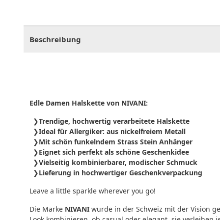
CHF
0.00
CHF
0.00
CHF
0.00
CHF
0.00
CHF
0.
Beschreibung
Edle Damen Halskette von NIVANI:
Trendige, hochwertig verarbeitete Halskette
Ideal für Allergiker: aus nickelfreiem Metall
Mit schön funkelndem Strass Stein Anhänger
Eignet sich perfekt als schöne Geschenkidee
Vielseitig kombinierbarer, modischer Schmuck
Lieferung in hochwertiger Geschenkverpackung
Leave a little sparkle wherever you go!
Die Marke
NIVANI
wurde in der Schweiz mit der Vision ge
Look kombinieren, ob casual oder elegant, sie verleihen 