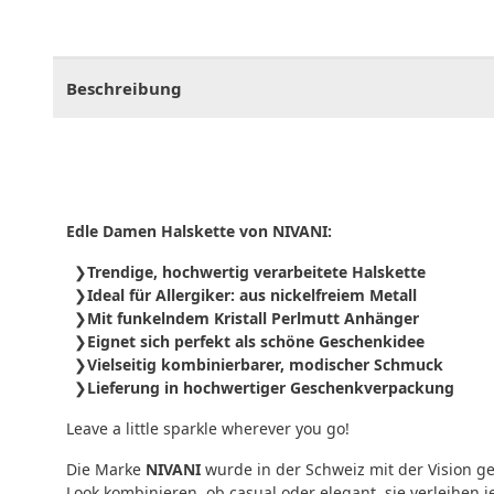
CHF
0.00
CHF
0.00
CHF
0.00
CHF
0.00
CHF
0.
Beschreibung
Edle Damen Halskette von NIVANI:
Trendige, hochwertig verarbeitete Halskette
Ideal für Allergiker: aus nickelfreiem Metall
Mit funkelndem Kristall Perlmutt Anhänger
Eignet sich perfekt als schöne Geschenkidee
Vielseitig kombinierbarer, modischer Schmuck
Lieferung in hochwertiger Geschenkverpackung
Leave a little sparkle wherever you go!
Die Marke
NIVANI
wurde in der Schweiz mit der Vision ge
Look kombinieren, ob casual oder elegant, sie verleihen 