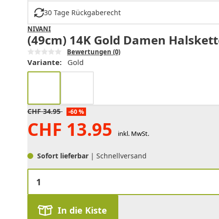
30 Tage Rückgaberecht
NIVANI
(49cm) 14K Gold Damen Halskette
Bewertungen
(0)
Variante:
Gold
CHF
34.95
-60 %
CHF
13.95
inkl. MwSt.
Sofort lieferbar
| Schnellversand
In die Kiste