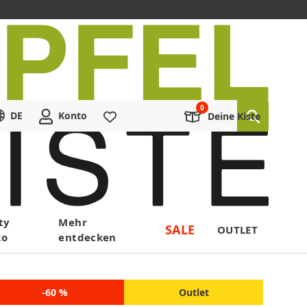
DE
Konto
Merkliste
Deine Kiste
ty
Mehr
SALE
OUTLET
ko
entdecken
-60 %
Outlet