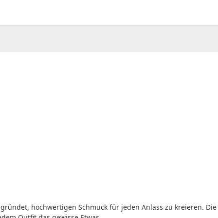
00
CHF
0.00
gründet, hochwertigen Schmuck für jeden Anlass zu kreieren. Die 
jedem Outfit das gewisse Etwas.