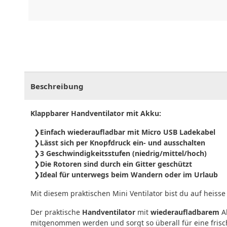
CHF
0.00
CHF
0.00
CHF
0.00
CHF
0.00
CHF
0.
Beschreibung
Klappbarer Handventilator mit Akku:
Einfach wiederaufladbar mit Micro USB Ladekabel
Lässt sich per Knopfdruck ein- und ausschalten
3 Geschwindigkeitsstufen (niedrig/mittel/hoch)
Die Rotoren sind durch ein Gitter geschützt
Ideal für unterwegs beim Wandern oder im Urlaub
Mit diesem praktischen Mini Ventilator bist du auf heiss
Der praktische
Handventilator
mit
wiederaufladbarem
A
mitgenommen werden und sorgt so überall für eine frisc