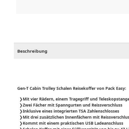
CHF
0.00
CHF
0.00
CHF
0.00
CHF
0.00
CHF
0.
Beschreibung
Gen-T Cabin Trolley Schalen Reisekoffer von Pack Easy:
Mit vier Rädern, einem Tragegriff und Teleskopstang
Zwei Fächer mit Spanngurten und Reissverschluss
Inklusive eines integrierten TSA Zahlenschlosses
Mit drei zusätzlichen Innenfächern mit Reissverschlu
Kommt mit einem praktischen USB Ladeanschluss