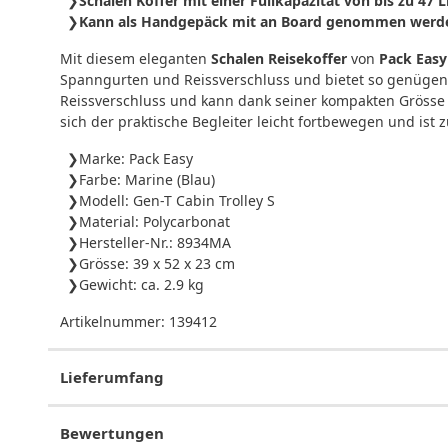
Schalen Koffer mit einer Füllkapazität von bis zu 47 L
Kann als Handgepäck mit an Board genommen werd
Mit diesem eleganten
Schalen Reisekoffer
von
Pack Easy
Spanngurten und Reissverschluss und bietet so genügend
Reissverschluss und kann dank seiner kompakten Grösse 
sich der praktische Begleiter leicht fortbewegen und ist
Marke: Pack Easy
Farbe: Marine (Blau)
Modell: Gen-T Cabin Trolley S
Material: Polycarbonat
Hersteller-Nr.: 8934MA
Grösse: 39 x 52 x 23 cm
Gewicht: ca. 2.9 kg
Artikelnummer:
139412
Lieferumfang
Bewertungen