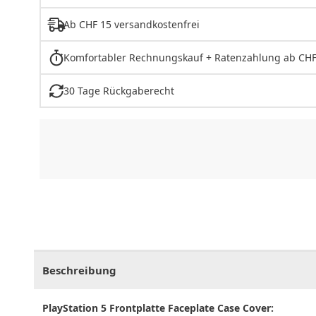
Ab CHF 15 versandkostenfrei
Komfortabler Rechnungskauf + Ratenzahlung ab CHF
30 Tage Rückgaberecht
CHF
0.00
CHF
0.00
CHF
0.00
CHF
0.00
CHF
0.
Beschreibung
PlayStation 5 Frontplatte Faceplate Case Cover: