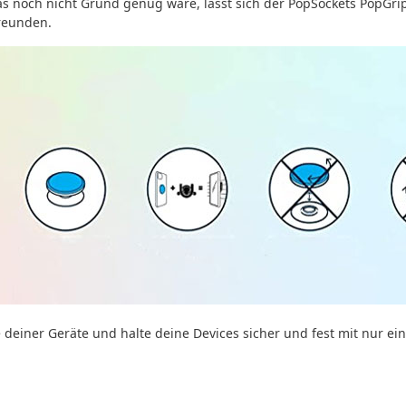
das noch nicht Grund genug wäre, lässt sich der PopSockets PopGri
Freunden.
e deiner Geräte und halte deine Devices sicher und fest mit nur ei