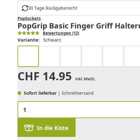
30 Tage Rückgaberecht
PopSockets
PopGrip Basic Finger Griff Halte
Bewertungen
(12)
Variante:
Schwarz
CHF
14.95
inkl. MwSt.
Sofort lieferbar
| Schnellversand
In die Kiste