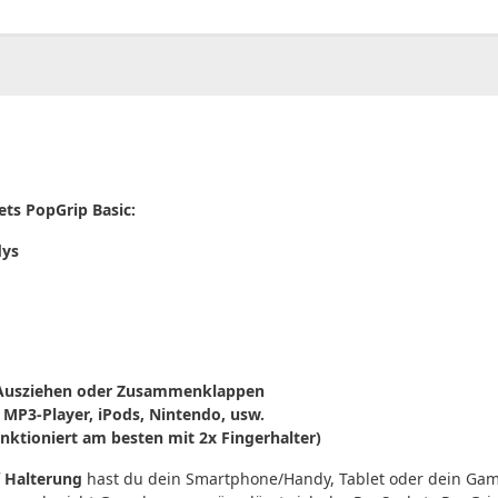
00
CHF
0.00
ets PopGrip Basic:
dys
 / Ausziehen oder Zusammenklappen
MP3-Player, iPods, Nintendo, usw.
ktioniert am besten mit 2x Fingerhalter)
f Halterung
hast du dein Smartphone/Handy, Tablet oder dein Gam