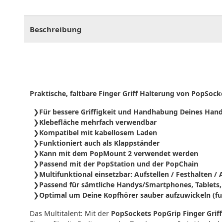
CHF
0.00
CHF
0.00
CHF
0.00
CHF
0.00
CHF
0.
Beschreibung
Praktische, faltbare Finger Griff Halterung von PopSock
Für bessere Griffigkeit und Handhabung Deines Han
Klebefläche mehrfach verwendbar
Kompatibel mit kabellosem Laden
Funktioniert auch als Klappständer
Kann mit dem PopMount 2 verwendet werden
Passend mit der PopStation und der PopChain
Multifunktional einsetzbar: Aufstellen / Festhalten
Passend für sämtliche Handys/Smartphones, Tablets, 
Optimal um Deine Kopfhörer sauber aufzuwickeln (fun
Das Multitalent: Mit der
PopSockets PopGrip Finger Grif