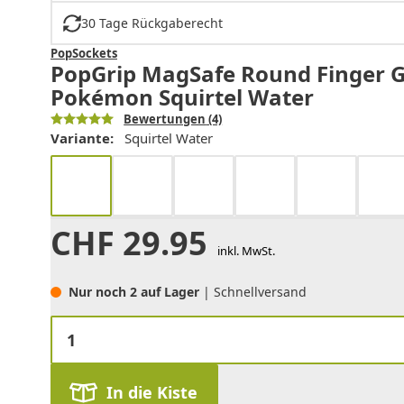
30 Tage Rückgaberecht
PopSockets
PopGrip MagSafe Round Finger Gr
Pokémon Squirtel Water
Bewertungen
(4)
Variante:
Squirtel Water
CHF
29.95
inkl. MwSt.
Nur noch 2 auf Lager
| Schnellversand
In die Kiste