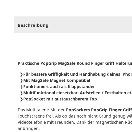
CHF
0.00
CHF
0.00
CHF
0.00
CHF
0.00
CHF
0.
Beschreibung
Praktische PopGrip MagSafe Round Finger Griff Halteru
Für bessere Griffigkeit und Handhabung deines iPho
Mit MagSafe Magnet kompatibel
Funktioniert auch als Klappständer
Multifunktional einsetzbar: Aufstellen / Festhalten et
PopSocket mit austauschbarem Top
Das Multitalent: Mit der
PopSockets PopGrip Finger Grif
Touchscreens frei. Als ob das noch nicht Grund genug wä
Videotelefonie mit Freunden. Dank der magnetischen Rüc
anbringen.