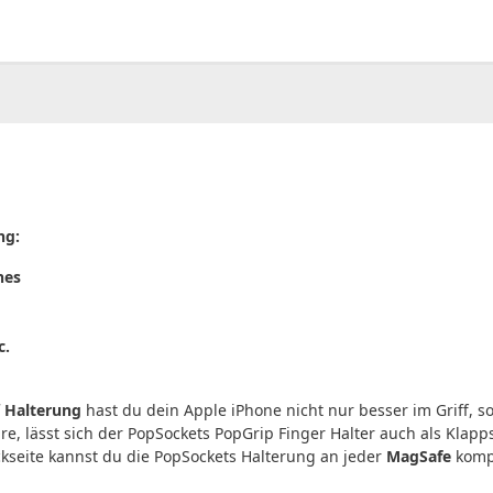
00
CHF
0.00
ng:
nes
c.
f Halterung
hast du dein Apple iPhone nicht nur besser im Griff, 
re, lässt sich der PopSockets PopGrip Finger Halter auch als Klap
kseite kannst du die PopSockets Halterung an jeder
MagSafe
kompa