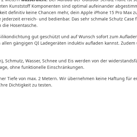
ärteten Kunststoff Komponenten sind optimal aufeinander abgestim
eit definitiv keine Chancen mehr, dein Apple iPhone 15 Pro Max zu
e jederzeit erreich- und bedienbar. Das sehr schmale Schutz Case 
n die Hosentasche.
Silikondichtung gut geschützt und auf Wunsch sofort zum Aufladen 
n allen gängigen QI Ladegeräten induktiv aufladen kannst. Zudem 
ern), Schmutz, Wasser, Schnee und Eis werden von der widerstand
lage, ohne funktionelle Einschränkungen.
 einer Tiefe von max. 2 Metern. Wir übernehmen keine Haftung fü
re Dichtigkeit zu testen.