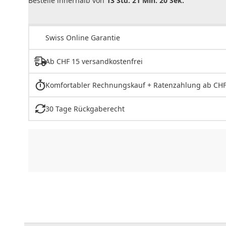
Bestelle innerhalb von
13 Std. 21 Min. 20 Sek.
Swiss Online Garantie
Ab CHF 15 versandkostenfrei
Komfortabler Rechnungskauf + Ratenzahlung ab CHF
30 Tage Rückgaberecht
CHF
0.00
CHF
0.00
CHF
0.00
CHF
0.00
CHF
0.