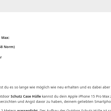
o Max:
-68 Norm)
r
t du es so lange wie möglich wie neu erhalten und es dabei aber
Outdoor
Schutz Case Hülle
kannst du dein Apple iPhone 15 Pro Max
verzichten und Angst davor zu haben, deinem geliebten Smartpho
n 2 Metern
wasserdicht
. Der Aufbau der Outdoor Schutz Hülle ist s