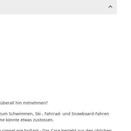
 überall hin mitnehmen?
 zum Schwimmen, Ski-, Fahrrad- und Snowboard-Fahren
ne könnte etwas zustossen.
o simpel wie brillant - Das Case besteht aus den üblichen