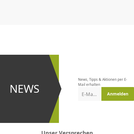
CHF
0.00
CHF
0.00
CHF
0.00
CHF
0.00
CHF
0.00
CH
Newsletter
bestellen
News, Tipps & Aktionen per E-
und bei
NEWS
Mail erhalten
Aktionen
E-Mail-Adresse
Anmelden
erster
sein!
Unser Versprechen