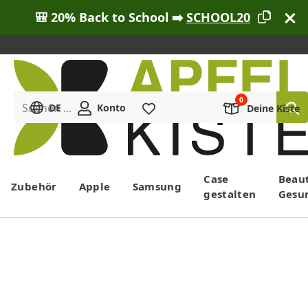
🎒 20% Back to School ➡️
SCHOOL20
Suchen ...
DE
Konto
Merkliste
Deine Kiste
Menü
Case
Beau
Zubehör
Apple
Samsung
gestalten
Gesu