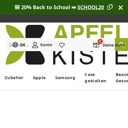
🎒 20% Back to School ➡️
SCHOOL20
Suchen ...
DE
Konto
Merkliste
Deine Kiste
Menü
Case
Beau
Zubehör
Apple
Samsung
gestalten
Gesu