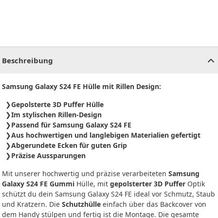
CHF
0.00
CHF
0.00
CHF
0.00
CHF
0.00
CHF
0.00
CH
Beschreibung
Samsung Galaxy S24 FE Hülle mit Rillen Design:
Gepolsterte 3D Puffer Hülle
Im stylischen Rillen-Design
Passend für Samsung Galaxy S24 FE
Aus hochwertigen und langlebigen Materialien gefertigt
Abgerundete Ecken für guten Grip
Präzise Aussparungen
Mit unserer hochwertig und präzise verarbeiteten
Samsung
Galaxy S24 FE Gummi
Hülle, mit
gepolsterter 3D Puffer
Optik
schützt du dein Samsung Galaxy S24 FE ideal vor Schmutz, Staub
und Kratzern. Die
Schutzhülle
einfach über das Backcover von
dem Handy stülpen und fertig ist die Montage. Die gesamte