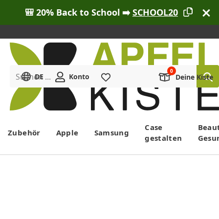
🎒 20% Back to School ➡️
SCHOOL20
Suchen ...
DE
Konto
Merkliste
Deine Kiste
Menü
Case
Beau
Zubehör
Apple
Samsung
gestalten
Gesu