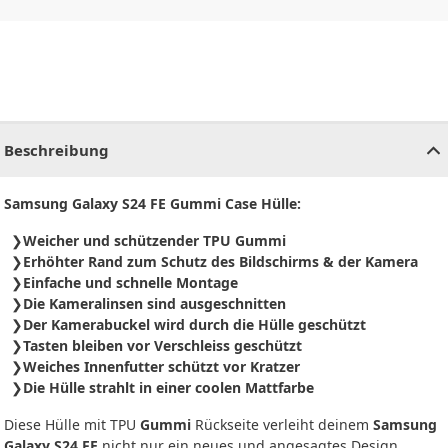
CHF
0.00
CHF
0.00
CHF
0.00
CHF
0.00
CHF
0.00
CH
Beschreibung
Samsung Galaxy S24 FE Gummi Case Hülle:
Weicher und schützender TPU Gummi
Erhöhter Rand zum Schutz des Bildschirms & der Kamera
Einfache und schnelle Montage
Die Kameralinsen sind ausgeschnitten
Der Kamerabuckel wird durch die Hülle geschützt
Tasten bleiben vor Verschleiss geschützt
Weiches Innenfutter schützt vor Kratzer
Die Hülle strahlt in einer coolen Mattfarbe
Diese Hülle mit TPU
Gummi
Rückseite verleiht deinem
Samsung
Galaxy S24 FE
nicht nur ein neues und angesagtes Design,