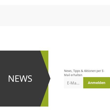
CHF
0.00
CHF
0.00
CHF
0.00
CHF
0.00
CHF
0.00
CH
Newsletter
bestellen
News, Tipps & Aktionen per E-
und bei
NEWS
Mail erhalten
Aktionen
E-Mail-Adresse
Anmelden
erster
sein!