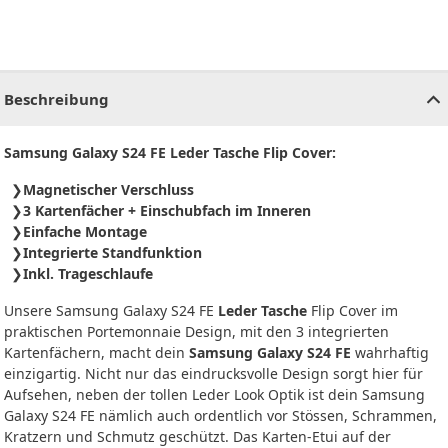
CHF
0.00
CHF
0.00
CHF
0.00
CHF
0.00
CHF
0.00
CH
Beschreibung
Samsung Galaxy S24 FE Leder Tasche Flip Cover:
Magnetischer Verschluss
3 Kartenfächer + Einschubfach im Inneren
Einfache Montage
Integrierte Standfunktion
Inkl. Trageschlaufe
Unsere Samsung Galaxy S24 FE
Leder Tasche
Flip Cover im
praktischen Portemonnaie Design, mit den 3 integrierten
Kartenfächern, macht dein
Samsung Galaxy S24 FE
wahrhaftig
einzigartig. Nicht nur das eindrucksvolle Design sorgt hier für
Aufsehen, neben der tollen Leder Look Optik ist dein Samsung
Galaxy S24 FE nämlich auch ordentlich vor Stössen, Schrammen,
Kratzern und Schmutz geschützt. Das Karten-Etui auf der