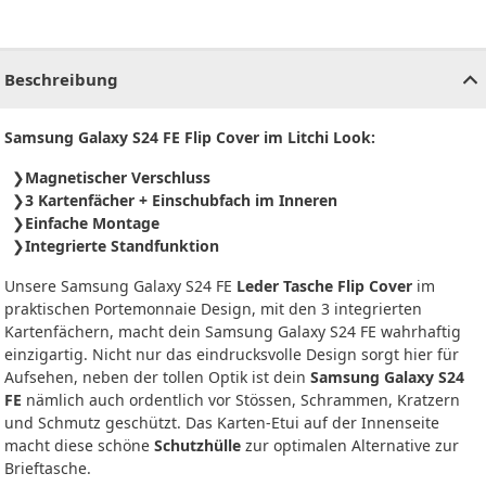
CHF
0.00
CHF
0.00
CHF
0.00
CHF
0.00
CHF
0.00
CH
Beschreibung
Samsung Galaxy S24 FE Flip Cover im Litchi Look:
Magnetischer Verschluss
3 Kartenfächer + Einschubfach im Inneren
Einfache Montage
Integrierte Standfunktion
Unsere Samsung Galaxy S24 FE
Leder Tasche Flip Cover
im
praktischen Portemonnaie Design, mit den 3 integrierten
Kartenfächern, macht dein Samsung Galaxy S24 FE wahrhaftig
einzigartig. Nicht nur das eindrucksvolle Design sorgt hier für
Aufsehen, neben der tollen Optik ist dein
Samsung Galaxy S24
FE
nämlich auch ordentlich vor Stössen, Schrammen, Kratzern
und Schmutz geschützt. Das Karten-Etui auf der Innenseite
macht diese schöne
Schutzhülle
zur optimalen Alternative zur
Brieftasche.