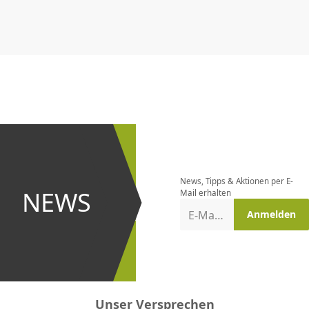
CHF
0.00
CHF
0.00
CHF
0.00
CHF
0.00
CHF
0.00
CH
Newsletter
bestellen
News, Tipps & Aktionen per E-
und bei
NEWS
Mail erhalten
Aktionen
E-Mail-Adresse
Anmelden
erster
sein!
Unser Versprechen