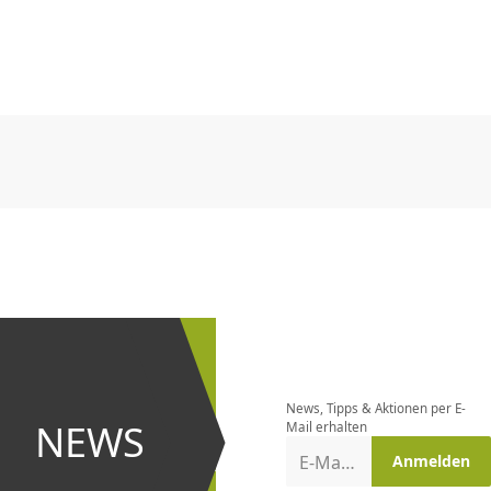
CHF
0.00
CHF
0.00
CHF
0.00
CHF
0.00
CHF
0.00
CH
CHF
0.00
CHF
0.00
CHF
0.00
CHF
0.00
CHF
0.00
CH
Newsletter
bestellen
News, Tipps & Aktionen per E-
und bei
NEWS
Mail erhalten
Aktionen
E-Mail-Adresse
Anmelden