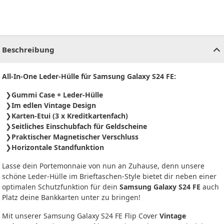
CHF
0.00
CHF
0.00
CHF
0.00
CHF
0.00
CHF
0.00
CH
Beschreibung
All-In-One Leder-Hülle für Samsung Galaxy S24 FE:
Gummi Case + Leder-Hülle
Im edlen Vintage Design
Karten-Etui (3 x Kreditkartenfach)
Seitliches Einschubfach für Geldscheine
Praktischer Magnetischer Verschluss
Horizontale Standfunktion
Lasse dein Portemonnaie von nun an Zuhause, denn unsere
schöne Leder-Hülle im Brieftaschen-Style bietet dir neben einer
optimalen Schutzfunktion für dein
Samsung Galaxy S24 FE
auch
Platz deine Bankkarten unter zu bringen!
Mit unserer Samsung Galaxy S24 FE Flip Cover
Vintage