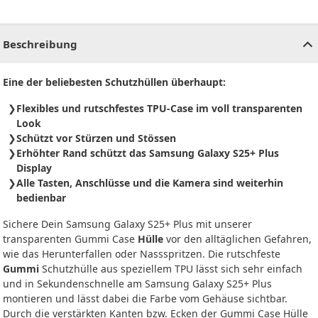
CHF
0.00
CHF
0.00
CHF
0.00
CHF
0.00
CHF
0.00
CH
Beschreibung
Eine der beliebesten Schutzhüllen überhaupt:
Flexibles und rutschfestes TPU-Case im voll transparenten
Look
Schützt vor Stürzen und Stössen
Erhöhter Rand schützt das Samsung Galaxy S25+ Plus
Display
Alle Tasten, Anschlüsse und die Kamera sind weiterhin
bedienbar
Sichere Dein Samsung Galaxy S25+ Plus mit unserer
transparenten Gummi Case
Hülle
vor den alltäglichen Gefahren,
wie das Herunterfallen oder Nassspritzen. Die rutschfeste
Gummi
Schutzhülle aus speziellem TPU lässt sich sehr einfach
und in Sekundenschnelle am Samsung Galaxy S25+ Plus
montieren und lässt dabei die Farbe vom Gehäuse sichtbar.
Durch die verstärkten Kanten bzw. Ecken der Gummi Case Hülle