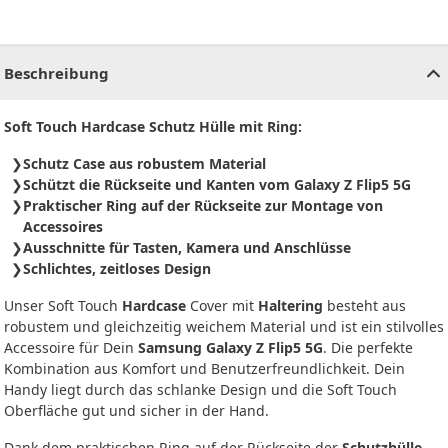
CHF
0.00
CHF
0.00
CHF
0.00
CHF
0.00
CHF
0.00
CH
Beschreibung
Soft Touch Hardcase Schutz Hülle mit Ring:
Schutz Case aus robustem Material
Schützt die Rückseite und Kanten vom Galaxy Z Flip5 5G
Praktischer Ring auf der Rückseite zur Montage von
Accessoires
Ausschnitte für Tasten, Kamera und Anschlüsse
Schlichtes, zeitloses Design
Unser Soft Touch
Hardcase
Cover mit
Haltering
besteht aus
robustem und gleichzeitig weichem Material und ist ein stilvolles
Accessoire für Dein
Samsung Galaxy Z Flip5 5G
. Die perfekte
Kombination aus Komfort und Benutzerfreundlichkeit. Dein
Handy liegt durch das schlanke Design und die Soft Touch
Oberfläche gut und sicher in der Hand.
Dank dem praktischen Ring auf der Rückseite der
Schutzhülle
,