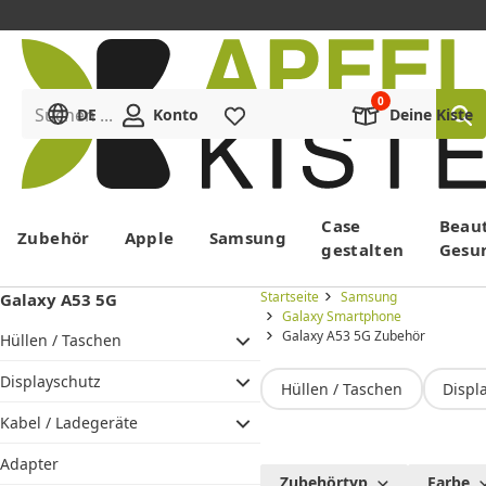
Suchen ...
DE
Konto
Merkliste
Deine Kiste
Menü
Case
Beau
Zubehör
Apple
Samsung
gestalten
Gesu
Startseite
Samsung
Galaxy A53 5G
Galaxy Smartphone
Galaxy A53 5G Zubehör
Hüllen / Taschen
Displayschutz
Hüllen / Taschen
Displ
Kabel / Ladegeräte
Adapter
Galaxy
Zubehörtyp
Farbe