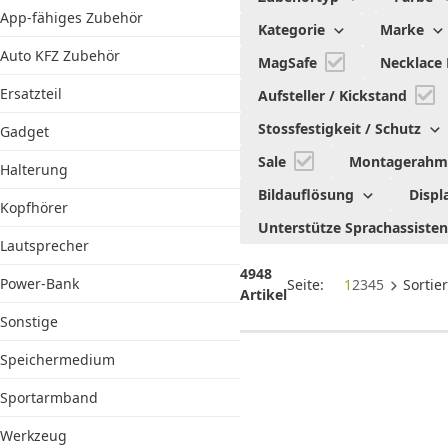
A53 5G
App-fähiges Zubehör
Kategorie
Marke
Zubehör
Auto KFZ Zubehör
MagSafe
Necklace
Ersatzteil
Aufsteller / Kickstand
Stossfestigkeit / Schutz
Gadget
Sale
Montagerah
Halterung
Bildauflösung
Displ
Kopfhörer
Unterstütze Sprachassiste
Lautsprecher
4948
Power-Bank
Seite:
1
2
3
4
5
Sortie
Artikel
Sonstige
Speichermedium
Sportarmband
Werkzeug