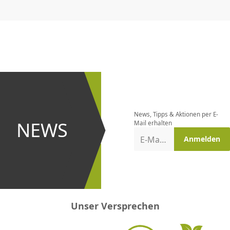
CHF
0.00
CHF
0.00
CHF
0.00
CHF
0.00
CHF
0.00
CH
Newsletter
bestellen
News, Tipps & Aktionen per E-
und bei
NEWS
Mail erhalten
Aktionen
E-Mail-Adresse
Anmelden
erster
sein!
Unser Versprechen