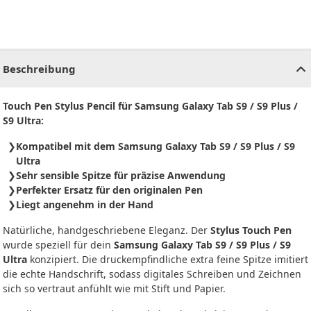
CHF
0.00
CHF
0.00
CHF
0.00
CHF
0.00
CHF
0.00
CH
Beschreibung
Touch Pen Stylus Pencil für Samsung Galaxy Tab S9 / S9 Plus /
S9 Ultra:
Kompatibel mit dem Samsung Galaxy Tab S9 / S9 Plus / S9
Ultra
Sehr sensible Spitze für präzise Anwendung
Perfekter Ersatz für den originalen Pen
Liegt angenehm in der Hand
Natürliche, handgeschriebene Eleganz. Der
Stylus Touch Pen
wurde speziell für dein
Samsung Galaxy Tab S9 / S9 Plus / S9
Ultra
konzipiert. Die druckempfindliche extra feine Spitze imitiert
die echte Handschrift, sodass digitales Schreiben und Zeichnen
sich so vertraut anfühlt wie mit Stift und Papier.