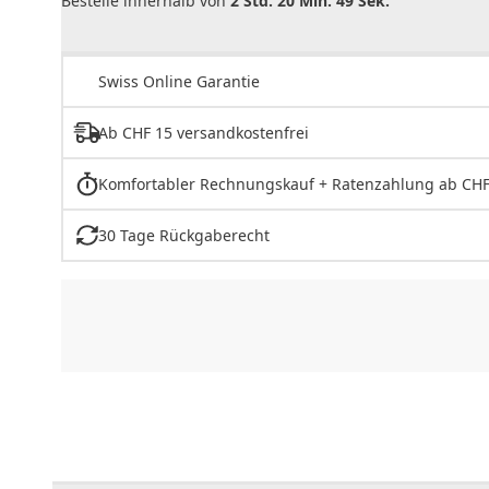
Bestelle innerhalb von
2 Std. 20 Min. 49 Sek.
Swiss Online Garantie
Ab CHF 15 versandkostenfrei
Komfortabler Rechnungskauf + Ratenzahlung ab CHF
30 Tage Rückgaberecht
CHF
0.00
CHF
0.00
CHF
0.00
CHF
0.00
CHF
0.