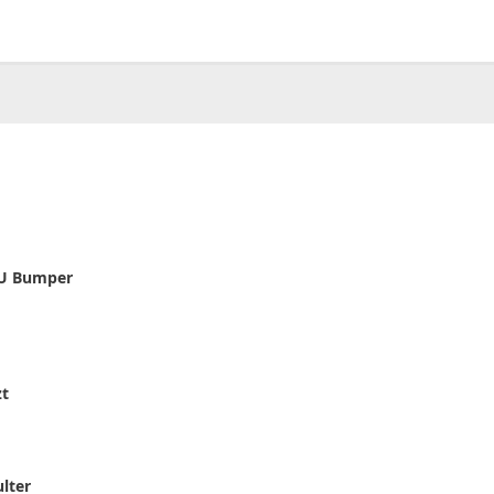
00
CHF
0.00
PU Bumper
zt
lter