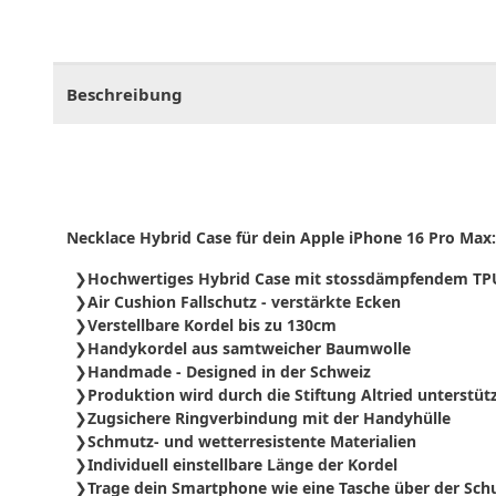
CHF
0.00
CHF
0.00
CHF
0.00
CHF
0.00
CHF
0.
Beschreibung
Necklace Hybrid Case für dein Apple iPhone 16 Pro Max:
Hochwertiges Hybrid Case mit stossdämpfendem T
Air Cushion Fallschutz - verstärkte Ecken
Verstellbare Kordel bis zu 130cm
Handykordel aus samtweicher Baumwolle
Handmade - Designed in der Schweiz
Produktion wird durch die Stiftung Altried unterstüt
Zugsichere Ringverbindung mit der Handyhülle
Schmutz- und wetterresistente Materialien
Individuell einstellbare Länge der Kordel
Trage dein Smartphone wie eine Tasche über der Schu