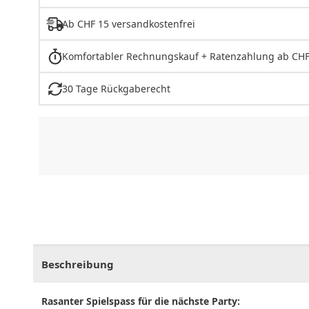
Ab CHF 15 versandkostenfrei
Komfortabler Rechnungskauf + Ratenzahlung ab CHF
30 Tage Rückgaberecht
CHF
0.00
CHF
0.00
CHF
0.00
CHF
0.00
CHF
0.
Beschreibung
Rasanter Spielspass für die nächste Party: