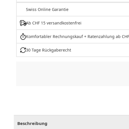
Swiss Online Garantie
Ab CHF 15 versandkostenfrei
Komfortabler Rechnungskauf + Ratenzahlung ab CHF
30 Tage Rückgaberecht
CHF
0.00
CHF
0.00
CHF
0.00
CHF
0.00
CHF
0.
Beschreibung