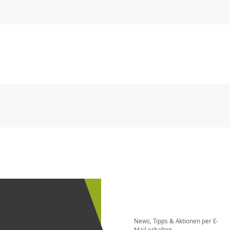
CHF
0.00
CHF
0.00
CHF
0.00
CHF
0.00
CHF
0.00
CH
CHF
0.00
CHF
0.00
CHF
0.00
CHF
0.00
CHF
0.00
CH
Newsletter
bestellen
News, Tipps & Aktionen per E-
und bei
Mail erhalten