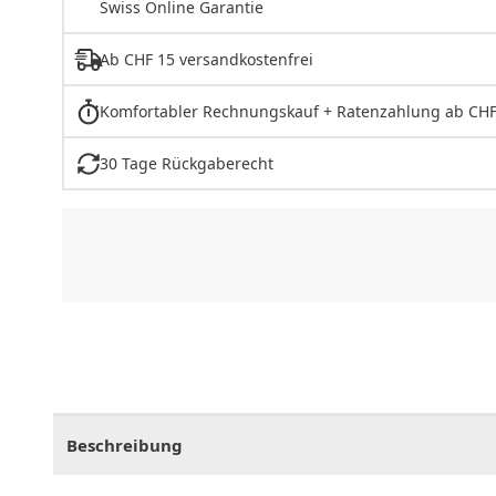
Swiss Online Garantie
Ab CHF 15 versandkostenfrei
Komfortabler Rechnungskauf + Ratenzahlung ab CHF
30 Tage Rückgaberecht
CHF
0.00
CHF
0.00
CHF
0.00
CHF
0.00
CHF
0.
Beschreibung