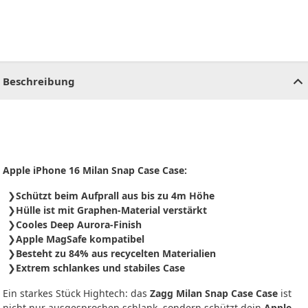
CHF
0.00
CHF
0.00
CHF
0.00
CHF
0.00
CHF
0.00
CH
Beschreibung
Apple iPhone 16 Milan Snap Case Case:
Schützt beim Aufprall aus bis zu 4m Höhe
Hülle ist mit Graphen-Material verstärkt
Cooles Deep Aurora-Finish
Apple MagSafe kompatibel
Besteht zu 84% aus recycelten Materialien
Extrem schlankes und stabiles Case
Ein starkes Stück Hightech: das
Zagg Milan Snap Case Case
ist
nicht nur ausgesprochen schlank, sondern schützt dein
Apple