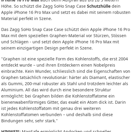
Höhe. So schützt die Zagg SoHo Snap Case
Schutzhülle
dein
Apple iPhone 16 Pro Max und setzt es dabei mit seinem robusten
Material perfekt in Szene.
Das Zagg SoHo Snap Case Case schützt dein Apple iPhone 16 Pro
Max mit dem speziellen Graphen-Material vor Stürzen, Stössen
und Schlägen - und setzt dein Apple iPhone 16 Pro Max mit
seinem einzigartigen Design perfekt in Szene.
"Graphen ist eine spezielle Form des Kohlenstoffs, die erst 2004
entdeckt wurde – und ihren Entdeckern einen Nobelpreis
einbrachte. Kein Wunder, schliesslich sind die Eigenschaften von
Graphen tatsächlich revolutionär: härter als Diamant, elastischer
als Gummi, 200-mal robuster als Stahl und trotzdem leichter als
Aluminium. All das wird durch eine besondere Struktur
ermöglicht: bei Graphen bilden die Kohlenstoffatome ein
bienenwabenförmiges Gitter, das exakt ein Atom dick ist. Darin
ist jedes Kohlenstoffatom mit genau drei weiteren
Kohlenstoffatomen verbunden – und deshalb sind diese
Bindungen sehr, sehr stark."
HINWEIS:
MagSafe ermöglicht Andocken und schnelles