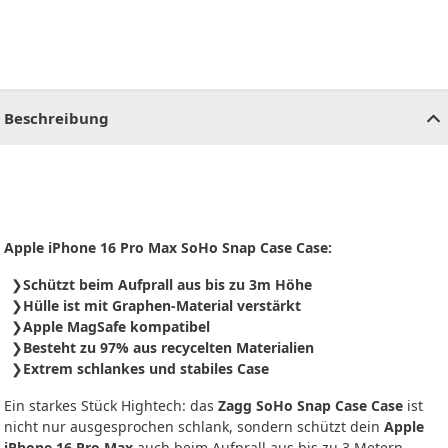
CHF
0.00
CHF
0.00
CHF
0.00
CHF
0.00
CHF
0.00
CH
Beschreibung
Apple iPhone 16 Pro Max SoHo Snap Case Case:
Schützt beim Aufprall aus bis zu 3m Höhe
Hülle ist mit Graphen-Material verstärkt
Apple MagSafe kompatibel
Besteht zu 97% aus recycelten Materialien
Extrem schlankes und stabiles Case
Ein starkes Stück Hightech: das
Zagg SoHo Snap Case Case
ist
nicht nur ausgesprochen schlank, sondern schützt dein
Apple
iPhone 16 Pro Max
auch beim Aufprall aus bis zu 3 Metern