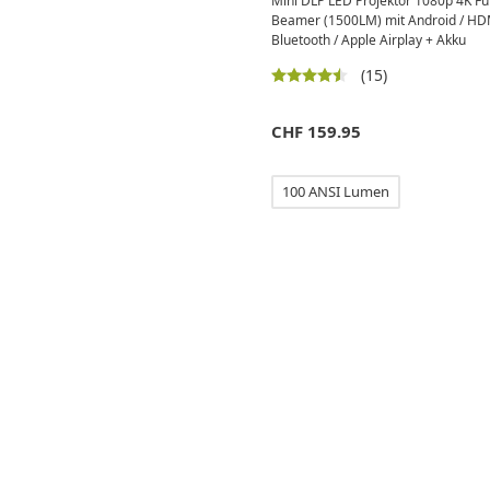
Mini DLP LED Projektor 1080p 4K Fu
Beamer (1500LM) mit Android / HDMI
Bluetooth / Apple Airplay + Akku
(15)
CHF
159.95
100 ANSI Lumen