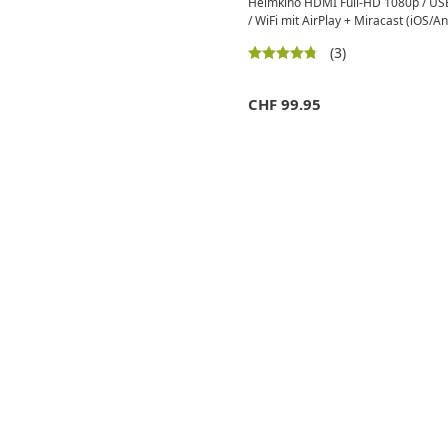
Heimkino HDMI Full-HD 1080p / US
/ WiFi mit AirPlay + Miracast (iOS/A
(3)
CHF
99.95