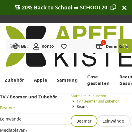
🎒 20% Back to School ➡️
SCHOOL20
Suchen ...
DE
Konto
Merkliste
Deine Kiste
Menü
Case
Beau
Zubehör
Apple
Samsung
gestalten
Gesu
Startseite
Zubehör
TV / Beamer und Zubehör
TV / Beamer und Zubehör
Beamer
Beamer
Leinwände
Beamer
Leinwände
Mediaplayer /