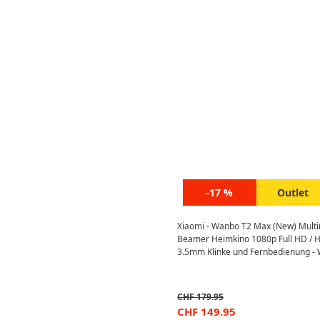
-17 %
Outlet
Xiaomi - Wanbo T2 Max (New) Multi
Beamer Heimkino 1080p Full HD / HD
3.5mm Klinke und Fernbedienung - 
CHF
179.95
CHF
149.95