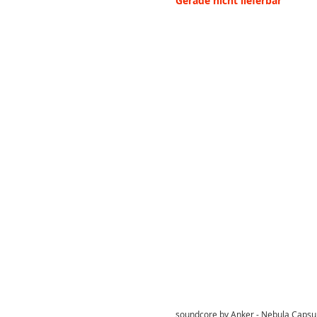
Gerade nicht lieferbar
soundcore by Anker - Nebula Capsul