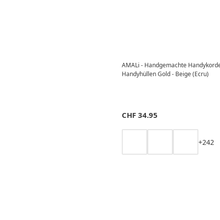
AMALi - Handgemachte Handykorde
Handyhüllen Gold - Beige (Ecru)
CHF
34.95
+
2
4
2