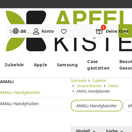
Suchen ...
DE
Konto
Merkliste
Deine Kiste
Menü
Case
Beau
Zubehör
Apple
Samsung
gestalten
Gesu
Startseite
Zubehör
AMALi
Unsere Marken
AMALi
AMALi Handybänder
AMALi Handybänder
AMALi Handyhüllen
AMALi Handybänder
A
AMALi
Modell
Farbe