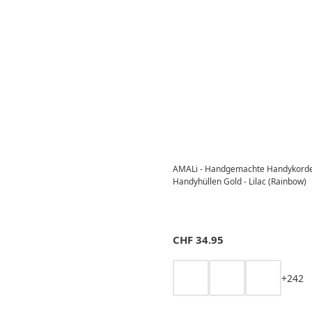
AMALi - Handgemachte Handykorde
Handyhüllen Gold - Lilac (Rainbow)
CHF
34.95
+
2
4
2