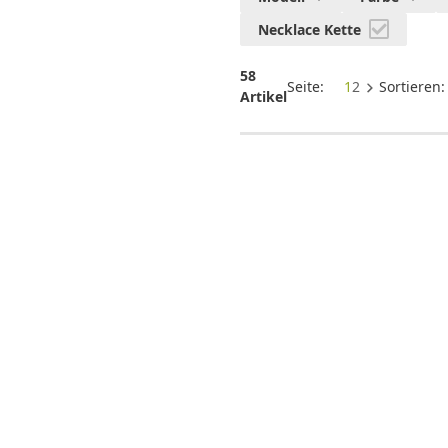
Handybänder
Necklace Kette
58
Seite:
1
2
Sortieren
Artikel