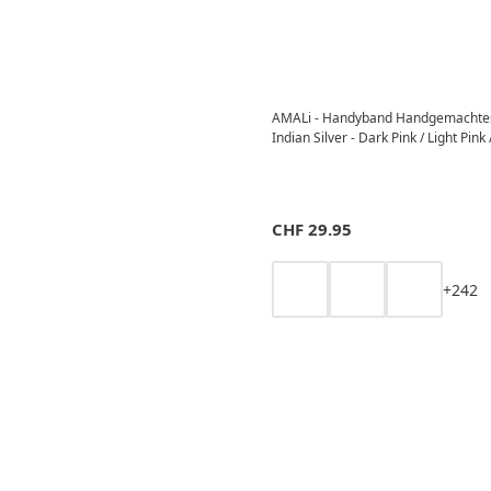
AMALi - Handyband Handgemachte
Indian Silver - Dark Pink / Light Pin
CHF
29.95
+
2
4
2