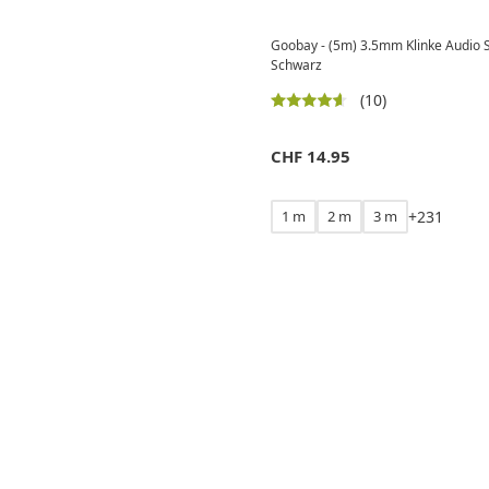
Goobay - (5m) 3.5mm Klinke Audio S
Schwarz
(10)
CHF
14.95
1 m
2 m
3 m
+
2
3
1