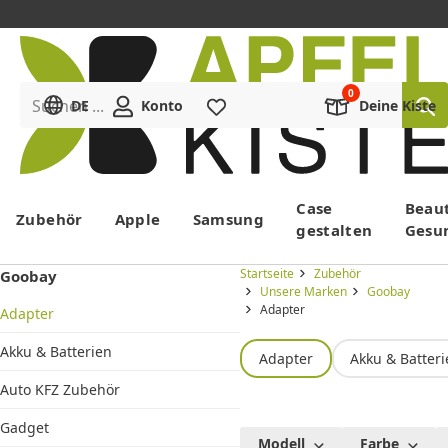
Suchen ...
DE
Konto
Merkliste
Deine Kiste
Menü
Case
Beau
Zubehör
Apple
Samsung
gestalten
Gesu
Startseite
Zubehör
Goobay
Unsere Marken
Goobay
Adapter
Adapter
Akku & Batterien
Adapter
Akku & Batter
Auto KFZ Zubehör
Gadget
Alle
Modell
Farbe