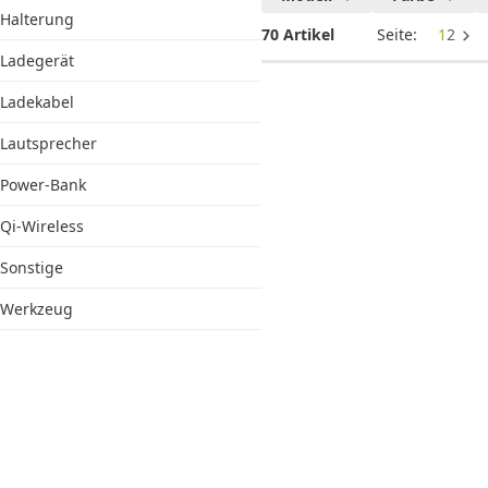
Goobay
Halterung
70 Artikel
Seite:
1
2
Produkte:
Ladegerät
Adapter
Ladekabel
Lautsprecher
Power-Bank
Qi-Wireless
Sonstige
Werkzeug