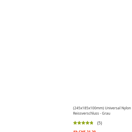
(245x185x100mm) Universal Nylon R
Reissverschluss - Grau
(5)
Ab
CHF
21.20