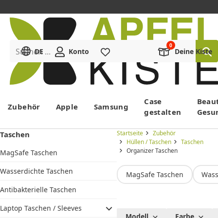
Suchen ...
DE
Konto
Merkliste
Deine Kiste
Menü
Case
Beau
Zubehör
Apple
Samsung
gestalten
Gesu
Startseite
Zubehör
Taschen
Hüllen / Taschen
Taschen
Organizer Taschen
MagSafe Taschen
Wasserdichte Taschen
MagSafe Taschen
Wass
Antibakterielle Taschen
Laptop Taschen / Sleeves
Organizer
Modell
Farbe