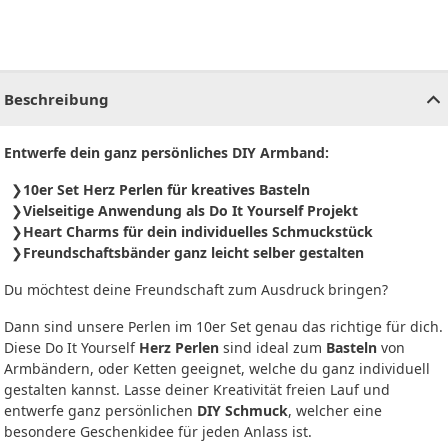
CHF
0.00
CHF
0.00
CHF
0.00
CHF
0.00
CHF
0.00
CH
Beschreibung
Entwerfe dein ganz persönliches DIY Armband:
10er Set Herz Perlen für kreatives Basteln
Vielseitige Anwendung als Do It Yourself Projekt
Heart Charms für dein individuelles Schmuckstück
Freundschaftsbänder ganz leicht selber gestalten
Du möchtest deine Freundschaft zum Ausdruck bringen?
Dann sind unsere Perlen im 10er Set genau das richtige für dich.
Diese Do It Yourself
Herz Perlen
sind ideal zum
Basteln
von
Armbändern, oder Ketten geeignet, welche du ganz individuell
gestalten kannst. Lasse deiner Kreativität freien Lauf und
entwerfe ganz persönlichen
DIY Schmuck
, welcher eine
besondere Geschenkidee für jeden Anlass ist.