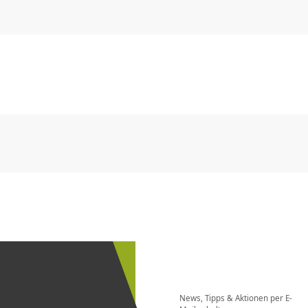
CHF
0.00
CHF
0.00
CHF
0.00
CHF
0.00
CHF
0.00
CH
CHF
0.00
CHF
0.00
CHF
0.00
CHF
0.00
CHF
0.00
CH
Newsletter
bestellen
News, Tipps & Aktionen per E-
und bei