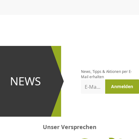
CHF
0.00
CHF
0.00
CHF
0.00
CHF
0.00
CHF
0.00
CH
Newsletter
bestellen
News, Tipps & Aktionen per E-
und bei
NEWS
Mail erhalten
Aktionen
E-Mail-Adresse
Anmelden
erster
sein!
Unser Versprechen