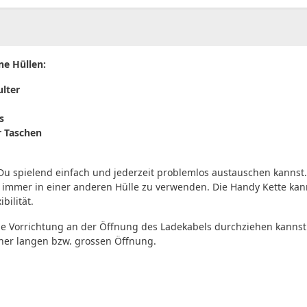
ne Hüllen:
ulter
s
r Taschen
 Du spielend einfach und jederzeit problemlos austauschen kannst
 es immer in einer anderen Hülle zu verwenden. Die Handy Kette ka
bilität.
die Vorrichtung an der Öffnung des Ladekabels durchziehen kannst
einer langen bzw. grossen Öffnung.