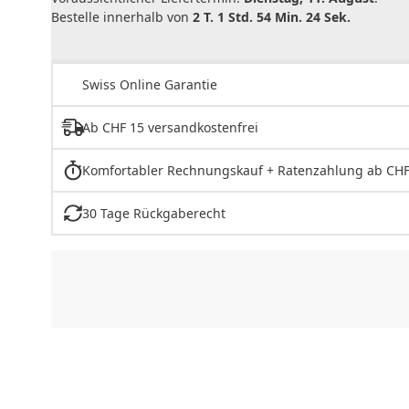
Bestelle innerhalb von
2 T. 1 Std. 54 Min. 24 Sek.
Swiss Online Garantie
Ab CHF 15 versandkostenfrei
Komfortabler Rechnungskauf + Ratenzahlung ab CHF
30 Tage Rückgaberecht
CHF
0.00
CHF
0.00
CHF
0.00
CHF
0.00
CHF
0.