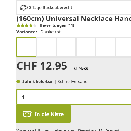
30 Tage Rückgaberecht
(160cm) Universal Necklace Hand
Bewertungen
(11)
Variante:
Dunkelrot
CHF
12.95
inkl. MwSt.
Sofort lieferbar
| Schnellversand
In die Kiste
Voraussichtlicher Liefertermin:
Dienstag, 11. August
.