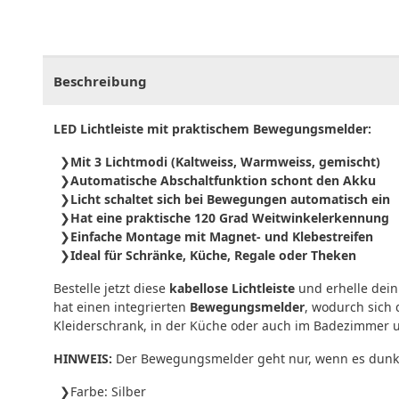
CHF
0.00
CHF
0.00
CHF
0.00
CHF
0.00
CHF
0.
Beschreibung
LED Lichtleiste mit praktischem Bewegungsmelder:
Mit 3 Lichtmodi (Kaltweiss, Warmweiss, gemischt)
Automatische Abschaltfunktion schont den Akku
Licht schaltet sich bei Bewegungen automatisch ein
Hat eine praktische 120 Grad Weitwinkelerkennung
Einfache Montage mit Magnet- und Klebestreifen
Ideal für Schränke, Küche, Regale oder Theken
Bestelle jetzt diese
kabellose Lichtleiste
und erhelle dei
hat einen integrierten
Bewegungsmelder
, wodurch sich 
Kleiderschrank, in der Küche oder auch im Badezimmer u
HINWEIS:
Der Bewegungsmelder geht nur, wenn es dunkel 
Farbe: Silber