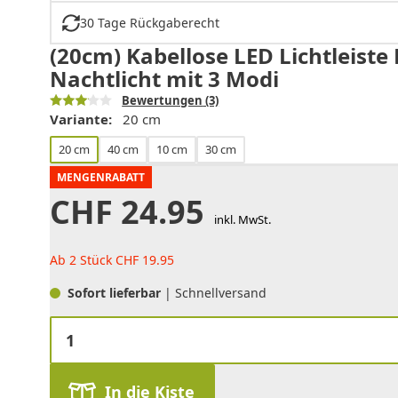
30 Tage Rückgaberecht
(20cm) Kabellose LED Lichtleis
Nachtlicht mit 3 Modi
Bewertungen
(3)
Variante:
20 cm
20 cm
40 cm
10 cm
30 cm
MENGENRABATT
CHF
24.95
inkl. MwSt.
Ab 2 Stück
CHF
19.95
Sofort lieferbar
| Schnellversand
In die Kiste