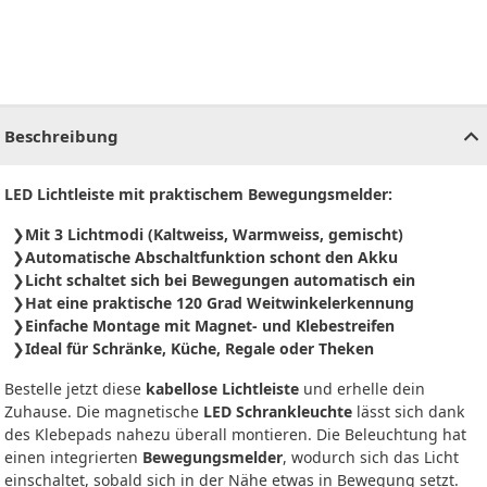
CHF
0.00
CHF
0.00
CHF
0.00
CHF
0.00
CHF
0.00
CH
Beschreibung
LED Lichtleiste mit praktischem Bewegungsmelder:
Mit 3 Lichtmodi (Kaltweiss, Warmweiss, gemischt)
Automatische Abschaltfunktion schont den Akku
Licht schaltet sich bei Bewegungen automatisch ein
Hat eine praktische 120 Grad Weitwinkelerkennung
Einfache Montage mit Magnet- und Klebestreifen
Ideal für Schränke, Küche, Regale oder Theken
Bestelle jetzt diese
kabellose Lichtleiste
und erhelle dein
Zuhause. Die magnetische
LED Schrankleuchte
lässt sich dank
des Klebepads nahezu überall montieren. Die Beleuchtung hat
einen integrierten
Bewegungsmelder
, wodurch sich das Licht
einschaltet, sobald sich in der Nähe etwas in Bewegung setzt.