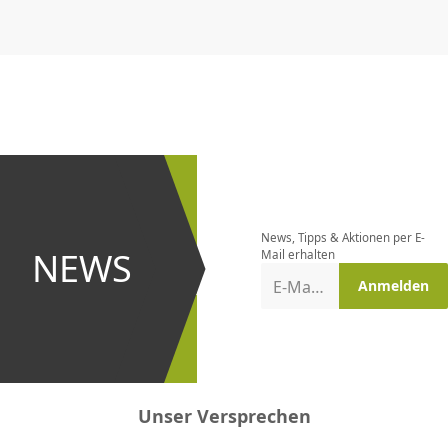
CHF
0.00
CHF
0.00
CHF
0.00
CHF
0.00
CHF
0.00
CH
Newsletter
bestellen
News, Tipps & Aktionen per E-
und bei
NEWS
Mail erhalten
Aktionen
E-Mail-Adresse
Anmelden
erster
sein!
Unser Versprechen