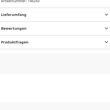
Artikelnummer:
146243
Lieferumfang
Bewertungen
Produktfragen
CHF
0.00
CHF
0.00
CHF
0.00
CHF
0.00
CHF
0.00
CH