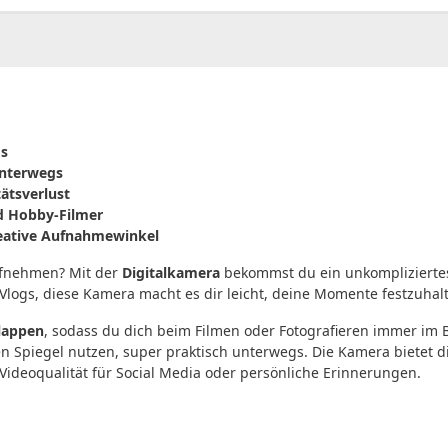
os
unterwegs
ätsverlust
nd Hobby-Filmer
 kreative Aufnahmewinkel
aufnehmen? Mit der
Digitalkamera
bekommst du ein unkompliziertes G
e Vlogs, diese Kamera macht es dir leicht, deine Momente festzuhal
lappen
, sodass du dich beim Filmen oder Fotografieren immer im Bli
en Spiegel nutzen, super praktisch unterwegs. Die Kamera bietet d
Videoqualität für Social Media oder persönliche Erinnerungen.