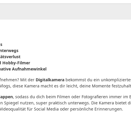
os
unterwegs
ätsverlust
nd Hobby-Filmer
 kreative Aufnahmewinkel
aufnehmen? Mit der
Digitalkamera
bekommst du ein unkompliziertes G
e Vlogs, diese Kamera macht es dir leicht, deine Momente festzuhal
lappen
, sodass du dich beim Filmen oder Fotografieren immer im Bli
en Spiegel nutzen, super praktisch unterwegs. Die Kamera bietet d
Videoqualität für Social Media oder persönliche Erinnerungen.