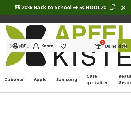
🎒 20% Back to School ➡️
SCHOOL20
Suchen ...
DE
Konto
Merkliste
Deine Kiste
Menü
Case
Beau
Zubehör
Apple
Samsung
gestalten
Gesu