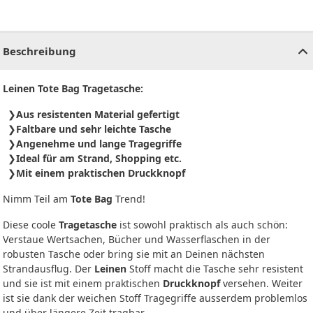
CHF
0.00
CHF
0.00
CHF
0.00
CHF
0.00
CHF
0.00
CH
Beschreibung
Leinen Tote Bag Tragetasche:
Aus resistenten Material gefertigt
Faltbare und sehr leichte Tasche
Angenehme und lange Tragegriffe
Ideal für am Strand, Shopping etc.
Mit einem praktischen Druckknopf
Nimm Teil am
Tote Bag
Trend!
Diese coole
Tragetasche
ist sowohl praktisch als auch schön:
Verstaue Wertsachen, Bücher und Wasserflaschen in der
robusten Tasche oder bring sie mit an Deinen nächsten
Strandausflug. Der
Leinen
Stoff macht die Tasche sehr resistent
und sie ist mit einem praktischen
Druckknopf
versehen. Weiter
ist sie dank der weichen Stoff Tragegriffe ausserdem problemlos
und über längere Zeit tragbar.