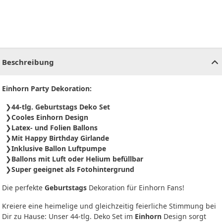
CHF
0.00
CHF
0.00
CHF
0.00
CHF
0.00
CHF
0.00
CH
Beschreibung
Einhorn Party Dekoration:
44-tlg. Geburtstags Deko Set
Cooles Einhorn Design
Latex- und Folien Ballons
Mit Happy Birthday Girlande
Inklusive Ballon Luftpumpe
Ballons mit Luft oder Helium befüllbar
Super geeignet als Fotohintergrund
Die perfekte
Geburtstags
Dekoration für Einhorn Fans!
Kreiere eine heimelige und gleichzeitig feierliche Stimmung bei
Dir zu Hause: Unser 44-tlg. Deko Set im
Einhorn
Design sorgt