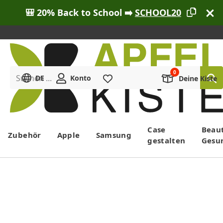
🎒 20% Back to School ➡️
SCHOOL20
Suchen ...
DE
Konto
Merkliste
Deine Kiste
Menü
Case
Beau
Zubehör
Apple
Samsung
gestalten
Gesu