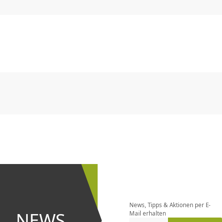
CHF
0.00
CHF
0.00
CHF
0.00
CHF
0.00
CHF
0.00
CH
CHF
0.00
CHF
0.00
CHF
0.00
CHF
0.00
CHF
0.00
CH
Newsletter
bestellen
News, Tipps & Aktionen per E-
und bei
NEWS
Mail erhalten