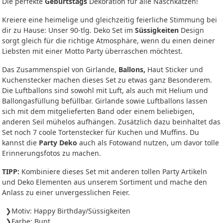
Die perfekte
Geburtstags
Dekoration für alle Naschkatzen!
Kreiere eine heimelige und gleichzeitig feierliche Stimmung bei
dir zu Hause: Unser 90-tlg. Deko Set im
Süssigkeiten
Design
sorgt gleich für die richtige Atmosphäre, wenn du einen deiner
Liebsten mit einer Motto Party überraschen möchtest.
Das Zusammenspiel von Girlande,
Ballons,
Haut Sticker und
Kuchenstecker machen dieses Set zu etwas ganz Besonderem.
Die Luftballons sind sowohl mit Luft, als auch mit Helium und
Ballongasfüllung befüllbar. Girlande sowie Luftballons lassen
sich mit dem mitgelieferten Band oder einem beliebigen,
anderen Seil mühelos aufhängen. Zusätzlich dazu beinhaltet das
Set noch 7 coole Tortenstecker für Kuchen und Muffins. Du
kannst die
Party Deko
auch als Fotowand nutzen, um davor tolle
Erinnerungsfotos zu machen.
TIPP:
Kombiniere dieses Set mit anderen tollen Party Artikeln
und Deko Elementen aus unserem Sortiment und mache den
Anlass zu einer unvergesslichen Feier.
Motiv: Happy Birthday/Süssigkeiten
Farbe: Bunt